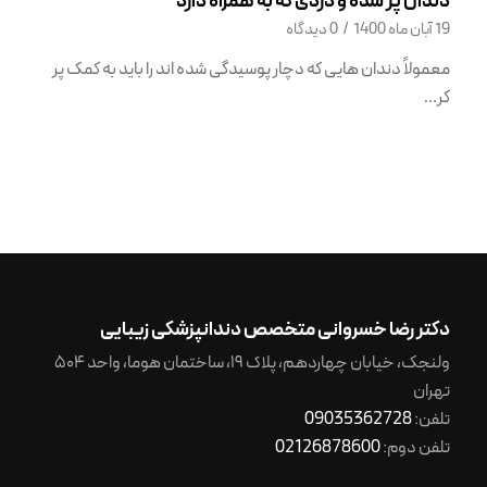
دندان پر شده و دردی که به همراه دارد
19 آبان ماه 1400
/
0 دیدگاه
معمولاً دندان هایی که دچار پوسیدگی شده اند را باید به کمک پر
کر…
دکتر رضا خسروانی متخصص دندانپزشکی زیبایی
ولنجک، خیابان چهاردهم، پلاک ۱۹، ساختمان هوما، واحد ۵۰۴
تهران
تلفن:
09035362728
تلفن دوم:
02126878600