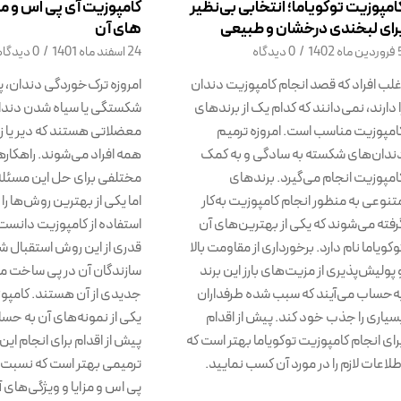
امپوزیت توکویاما؛ انتخابی بی‌نظیر
کامپوزیت آی پی اس و مزا
رای لبخندی درخشان و طبیعی
های آن
ماه 1402
/
0 دیدگاه
24 اسفند ماه 1401
/
0 دیدگاه
غلب افراد که قصد انجام کامپوزیت دندان
امروزه ترک‌خوردگی دندان، 
ا دارند، نمی‌دانند که کدام یک از برندهای
شکستگی یا سیاه شدن دندان‌
امپوزیت مناسب است. امروزه ترمیم
معضلاتی هستند که دیر یا زو
ندان‌های شکسته به سادگی و به کمک
همه افراد می‌شوند. راهکار
امپوزیت انجام می‌گیرد. برندهای
مختلفی برای حل این مسئله 
تنوعی به منظور انجام کامپوزیت به‌کار
اما یکی از بهترین روش‌ها را
رفته می‌شوند که یکی از بهترین‌های آن
استفاده از کامپوزیت دانست. 
وکویاما نام دارد. برخورداری از مقاومت بالا
قدری از این روش استقبال ش
 پولیش‌پذیری از مزیت‌های بارز این برند
سازندگان آن در پی ساخت م
ه‌حساب می‌آیند که سبب شده طرفداران
جدیدی از آن هستند. کامپو
سیاری را جذب خود کند. پیش از اقدام
یکی از نمونه‌های آن به‌ حسا
رای انجام کامپوزیت توکویاما بهتر است که
پیش از اقدام برای انجام این
طلاعات لازم را در مورد آن کسب نمایید.
ترمیمی بهتر است که نسبت 
پی اس و مزایا و‌ ویژگی‌های