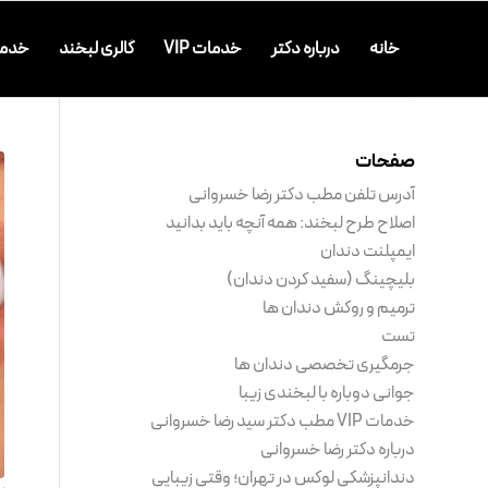
خانه
درباره دکتر
خدمات VIP
گالری لبخند
خدما
صفحات
آدرس تلفن مطب دکتر رضا خسروانی
اصلاح طرح لبخند: همه آنچه باید بدانید
ایمپلنت دندان
بلیچینگ (سفید کردن دندان)
ترمیم و روکش دندان ها
تست
جرمگیری تخصصی دندان ها
جوانی دوباره با لبخندی زیبا
خدمات VIP مطب دکتر سید رضا خسروانی
درباره دکتر رضا خسروانی
دندانپزشکی لوکس در تهران؛ وقتی زیبایی