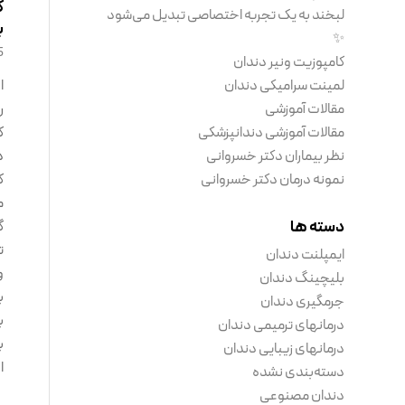
ک
لبخند به یک تجربه اختصاصی تبدیل می‌شود
ب
✨
5 فروردین 
کامپوزیت ونیر دندان
لمینت سرامیکی دندان
ا
مقالات آموزشی
ر
مقالات آموزشی دندانپزشکی
ک
نظر بیماران دکتر خسروانی
د
نمونه درمان دکتر خسروانی
ک
م
دسته ها
گ
ت
ایمپلنت دندان
و
بلیچینگ دندان
ب
جرمگیری دندان
ب
درمانهای ترمیمی دندان
ب
درمانهای زیبایی دندان
ا
دسته‌بندی نشده
دندان مصنوعی